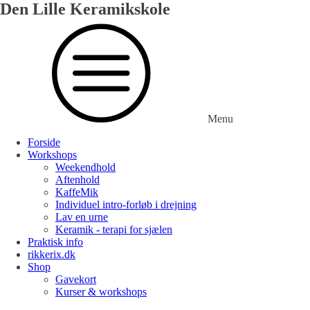
Den Lille Keramikskole
Menu
Forside
Workshops
Weekendhold
Aftenhold
KaffeMik
Individuel intro-forløb i drejning
Lav en urne
Keramik - terapi for sjælen
Praktisk info
rikkerix.dk
Shop
Gavekort
Kurser & workshops