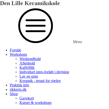
Den Lille Keramikskole
Menu
Forside
Workshops
Weekendhold
Aftenhold
KaffeMik
Individuel intro-forløb i drejning
Lav en urne
Keramik - terapi for sjælen
Praktisk info
rikkerix.dk
Shop
Gavekort
Kurser & workshops