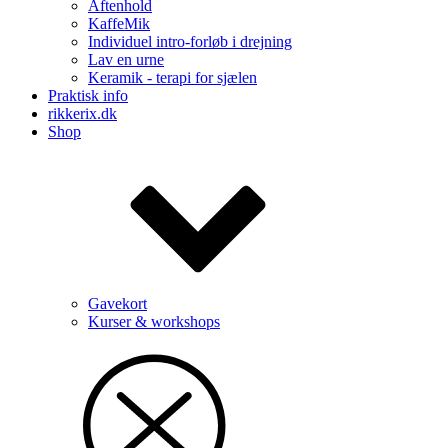
Aftenhold
KaffeMik
Individuel intro-forløb i drejning
Lav en urne
Keramik - terapi for sjælen
Praktisk info
rikkerix.dk
Shop
Gavekort
Kurser & workshops