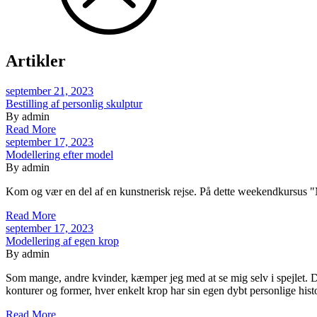
Artikler
september 21, 2023
Bestilling af personlig skulptur
By admin
Read More
september 17, 2023
Modellering efter model
By admin
Kom og vær en del af en kunstnerisk rejse. På dette weekendkursus "M
Read More
september 17, 2023
Modellering af egen krop
By admin
Som mange, andre kvinder, kæmper jeg med at se mig selv i spejlet. Det
konturer og former, hver enkelt krop har sin egen dybt personlige histo
Read More